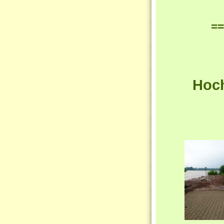
==
Hoc