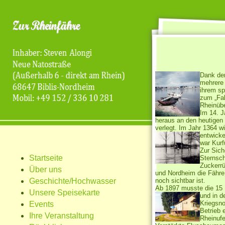
Dank der
mehrere 
ihrem sp
zum „Fah
Rheinübe
Im 14. J
heraus an den heutigen 
verlegt. Im Jahr 1364 
entwicke
war Kurf
Zur Sich
Startseite
Sternsch
Zuckerrü
Über uns
und Nordheim die Fähre 
Geschichte/Hochwasser
noch sichtbar ist.
Ab 1897 musste die 15 M
Unsere Speisekarte
und in d
Kriegsno
Events
Betrieb 
Ihre Veranstaltung
Rheinufe