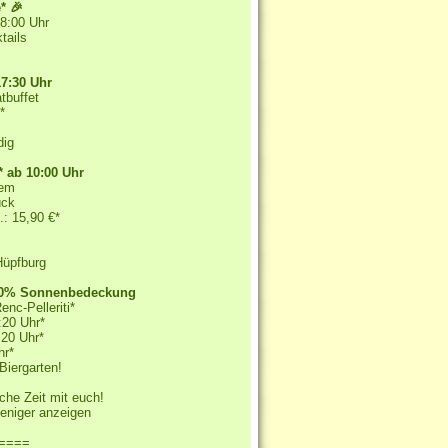
* 🎉
18:00 Uhr
tails
17:30 Uhr
tbuffet
c*
dig
* ab 10:00 Uhr
nem
tück
.: 15,90 €*
Hüpfburg
* 90% Sonnenbedeckung
enc-Pelleriti*
9:20 Uhr*
:20 Uhr*
hr*
Biergarten!
iche Zeit mit euch!
eniger anzeigen
====