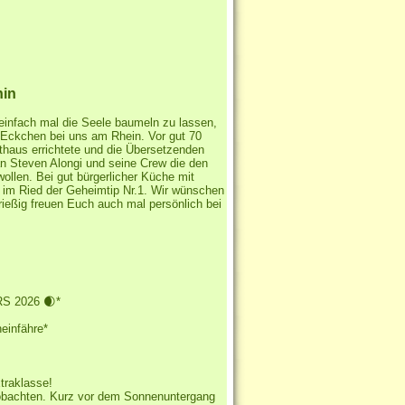
hin
infach mal die Seele baumeln zu lassen,
 Eckchen bei uns am Rhein. Vor gut 70
sthaus errichtete und die Übersetzenden
an Steven Alongi und seine Crew die den
llen. Bei gut bürgerlicher Küche mit
r im Ried der Geheimtip Nr.1. Wir wünschen
ießig freuen Euch auch mal persönlich bei
 2026 🌒*
heinfähre*
xtraklasse!
beobachten. Kurz vor dem Sonnenuntergang