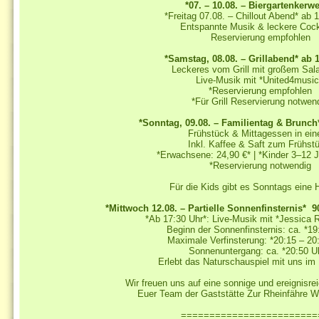
*07. – 10.08. – Biergartenkerwe
*Freitag 07.08. – Chillout Abend* ab 
Entspannte Musik & leckere Cock
Reservierung empfohlen
*Samstag, 08.08. – Grillabend* ab 
Leckeres vom Grill mit großem Sala
Live-Musik mit *United4musi
*Reservierung empfohlen
*Für Grill Reservierung notwen
*Sonntag, 09.08. – Familientag & Brunch
Frühstück & Mittagessen in ei
Inkl. Kaffee & Saft zum Frühs
*Erwachsene: 24,90 €* | *Kinder 3–12 J
*Reservierung notwendig
Für die Kids gibt es Sonntags eine 
*Mittwoch 12.08. – Partielle Sonnenfinsternis
*Ab 17:30 Uhr*: Live-Musik mit *Jessica R
Beginn der Sonnenfinsternis: ca. *1
Maximale Verfinsterung: *20:15 – 20
Sonnenuntergang: ca. *20:50 U
Erlebt das Naturschauspiel mit uns im 
Wir freuen uns auf eine sonnige und ereignisre
Euer Team der Gaststätte Zur Rheinfähre W
========================