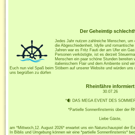
Der Geheimtip schlecht
Jedes Jahr nutzen zahlreiche Menschen, um e
die Abgeschiedenheit, Idylle und romantische
Jahren war es Fritz Fauti der am Ufer ein Ga
Personen verköstigte, ist es derzeit Steuerm
Menschen ein paar schöne Stunden bereiten wo
italienischem Flair und dem Ambiente sind wi
Euch nun viel Spaß beim Stöbern auf unserer Website und würden uns r
uns begrüßen zu dürfen
Rheinfähre informiert
30.07.26
*🌒 DAS MEGA EVENT DES SOMMERS
*Partielle Sonnenfinsternis über der R
Liebe Gäste,
am *Mittwoch,12. August 2026* erwartet uns ein Naturschauspiel der E
In Biblis und Umgebung können wir eine *partielle Sonnenfinsternis* 