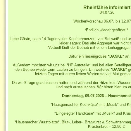
Rheinfähre informiert
04.07.26
Wochenvorschau 06.07. bis 12.0
*Endlich wieder geöffnet!*
Liebe Gäste, nach 14 Tagen voller Kopfschmerzen, viel Schweiß und 
leider sagen: Das alte Aggregat war nicht 
*Aktuell läuft der Betrieb mit einem Leihaggreg
Dafür ein riesengroßes
*DANKE*
an 
Außerdem möchten wir uns bei *HP Autoteile* und bei allen Beteiligt
den Betrieb wieder zum Laufen zu bringen. Ein weiteres
*DANKE*
ge
letzten Tagen mit euren lieben Worten so viel Mut gemach
Da wir 9 Tage geschlossen hatten und während der Hitze kein Wasser
und nach austauschen. Wir bitten hier um e
Donnerstag, 09.07.2026 – Hausmannsk
*Hausgemachter Kochkäse* mit „Musik“ und Kru
*Eingelegter Handkäse* mit „Musik“ und Krus
*Hausmacher Wurstplatte*: Blut-, Leber-, Bratwurst & Schwartenma
Krustenbrot – 12,90 €