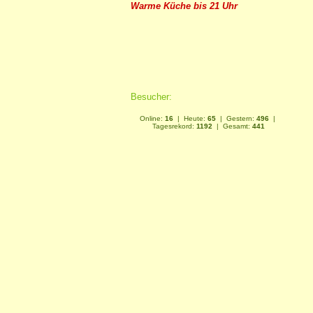
Warme Küche bis 21 Uhr
Besucher:
Online:
16
| Heute:
65
| Gestern:
496
|
Tagesrekord:
1192
| Gesamt:
441