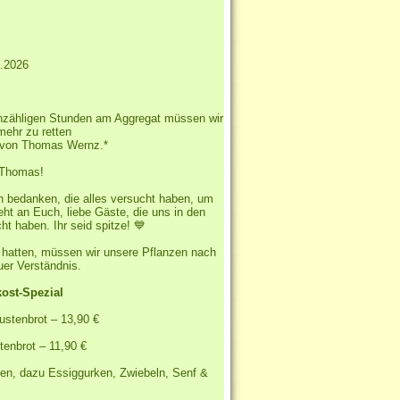
7.2026
unzähligen Stunden am Aggregat müssen wir
mehr zu retten️
at von Thomas Wernz.*
Thomas!
en bedanken, die alles versucht haben, um
ht an Euch, liebe Gäste, die uns in den
t haben. Ihr seid spitze! 💙
 hatten, müssen wir unsere Pflanzen nach
uer Verständnis.
ost-Spezial
stenbrot – 13,90 €
tenbrot – 11,90 €
gen, dazu Essiggurken, Zwiebeln, Senf &