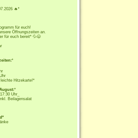
7.2026 🔥*
Programm für euch!
 unsere Öffnungszeiten an.
r für euch bereit* 💦😉
ar
eiten:
*
Uhr
 Uhr
leichte Hitzekarte!*
 August:
*
 17:30 Uhr_
inkl. Beilagensalat
nd*
ränke