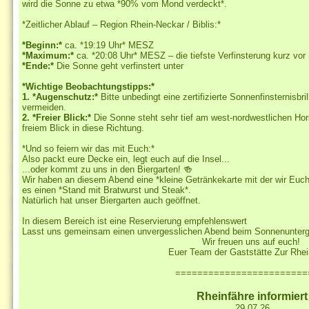
wird die Sonne zu etwa *90% vom Mond verdeckt*.
*Zeitlicher Ablauf – Region Rhein-Neckar / Biblis:*
*Beginn:*
ca. *19:19 Uhr* MESZ
*Maximum:*
ca. *20:08 Uhr* MESZ – die tiefste Verfinsterung kurz v
*Ende:*
Die Sonne geht verfinstert unter
*Wichtige Beobachtungstipps:*
1. *Augenschutz:*
Bitte unbedingt eine zertifizierte Sonnenfinsternisb
vermeiden.
2. *Freier Blick:*
Die Sonne steht sehr tief am west-nordwestlichen Hori
freiem Blick in diese Richtung.
*Und so feiern wir das mit Euch:*
Also packt eure Decke ein, legt euch auf die Insel...
...oder kommt zu uns in den Biergarten! 🍻
Wir haben an diesem Abend eine *kleine Getränkekarte mit der wir Euch 
es einen *Stand mit Bratwurst und Steak*.
Natürlich hat unser Biergarten auch geöffnet.
In diesem Bereich ist eine Reservierung empfehlenswert
Lasst uns gemeinsam einen unvergesslichen Abend beim Sonnenunterga
Wir freuen uns auf euch!
Euer Team der Gaststätte Zur Rhe
========================
Rheinfähre informiert
29.07.26