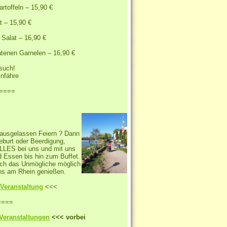
rtoffeln – 15,90 €
t – 15,90 €
Salat – 16,90 €
atenen Garnelen – 16,90 €
esuch!
infähre
====
 ausgelassen Feiern ? Dann
Geburt oder Beerdigung,
ALLES bei uns und mit uns
d Essen bis hin zum Buffet.
auch das Unmögliche möglich
ns am Rhein genießen.
 Veranstaltung
<<<
====
Veranstaltungen
<<< vorbei