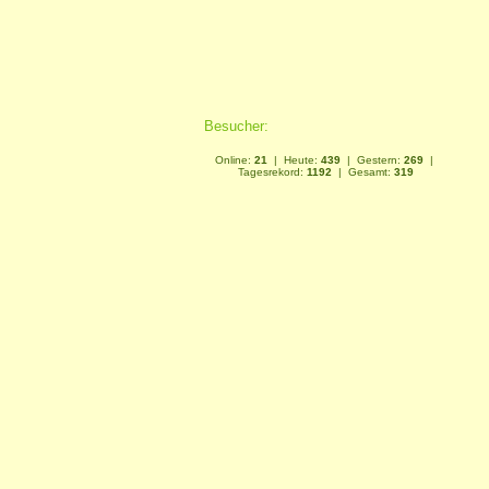
Besucher:
Online:
21
| Heute:
439
| Gestern:
269
|
Tagesrekord:
1192
| Gesamt:
319